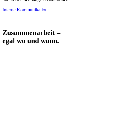
Interne Kommunikation
Zusammenarbeit –
egal wo und wann.
Projektarbeit reibungslos managen
Mit XELOS koordinieren Sie Aufgaben, Deadlines und Dokumente
mühelos. Die Plattform ermöglicht es Ihnen,
Projektfortschritte zu
verfolgen
,
Diskussionen zu führen
und
Wissen zentral
zu
speichern. Egal, ob im (Team-) Chat, im Wiki oder im Kalender –
alles ist sofort zugänglich und lässt sich effizient verwalten.
So bleibt Ihr Projekt stets auf Kurs, mit
klarer Kommunikation
und einer
strukturierten Arbeitsweise
, die Ihr Team unterstützt,
wo auch immer es arbeitet.
Projektarbeit meistern